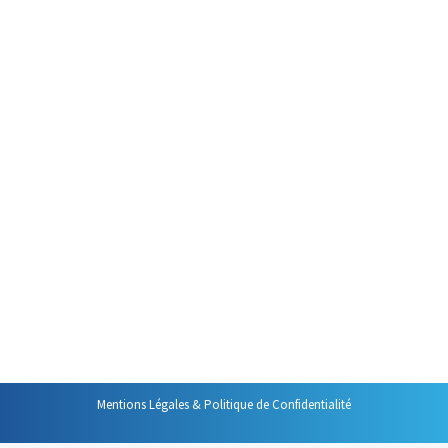
11 mai 2026
C’est l’un des aspects les plus
importants de la prise de parole
en public réussie C’est d’ailleurs
aussi l’un des aspects
importants de la certification
liée à la formation « Prendre la
Parole en Public avec Assurance
Pertinence et Adaptabilité » : la
connexion avec son auditoire. En
effet, si vous voulez avoir une
chance de réussir…
Mentions Légales & Politique de Confidentialité