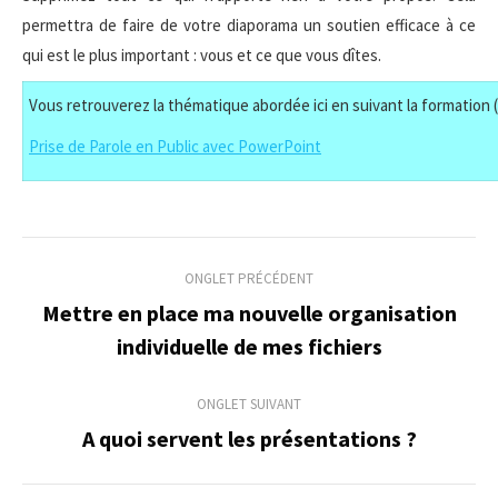
permettra de faire de votre diaporama un soutien efficace à ce
qui est le plus important : vous et ce que vous dîtes.
Vous retrouverez la thématique abordée ici en suivant la formation (
Prise de Parole en Public avec PowerPoint
Navigation
ONGLET PRÉCÉDENT
de
Mettre en place ma nouvelle organisation
Onglet
individuelle de mes fichiers
commentaire
précédent
ONGLET SUIVANT
A quoi servent les présentations ?
Onglet
suivant