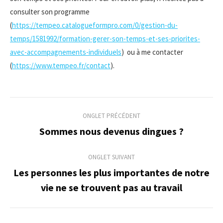
consulter son programme
(
https://tempeo.catalogueformpro.com/0/gestion-du-
temps/1581992/formation-gerer-son-temps-et-ses-priorites-
avec-accompagnements-individuels
) ou à me contacter
(
https://www.tempeo.fr/contact
).
Navigation
ONGLET PRÉCÉDENT
de
Sommes nous devenus dingues ?
Onglet
précédent
commentaire
ONGLET SUIVANT
Les personnes les plus importantes de notre
Onglet
vie ne se trouvent pas au travail
suivant