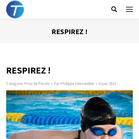
Search:
RESPIREZ !
Vous êtes ici :
RESPIREZ !
Catégorie
Prise de Parole
Par
Philippe Helmstetter
6 juin 2019