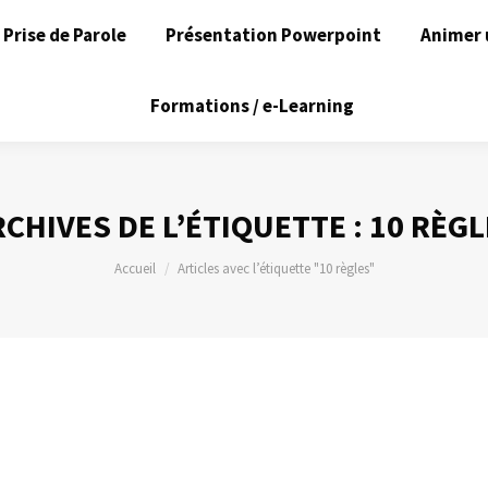
Prise de Parole
Présentation Powerpoint
Animer 
Formations / e-Learning
CHIVES DE L’ÉTIQUETTE :
10 RÈGL
Vous êtes ici :
Accueil
Articles avec l’étiquette "10 règles"