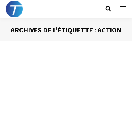
Search:
ARCHIVES DE L’ÉTIQUETTE :
ACTION
Vous êtes ici :
A pour action – Cc pour info
Gestion des mails
Par
Philippe Helmstetter
25 juin 2012
Parmi tous les messages que nous recevons, certains
sont plus importants que d’autres. L’objet et l’expéditeur
nous donnent des informations utiles quant à la priorité à
accorder aux messages. Mais il est un principe qui
pourrait, s’il était respecté, nous aider : A = pour action ;