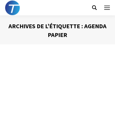
Search:
ARCHIVES DE L’ÉTIQUETTE :
AGENDA
PAPIER
Vous êtes ici :
Agenda : quel outil choisir ?
Gestion du temps
Par
Philippe Helmstetter
3 avril 2012
Dans un article précédent, je vous ai indiqué que l’agenda
était l’outil indispensable à la mise en place d’une
organisation efficace. J’aimerais à présent vous faire
partager quelques réflexions quant au choix de l’outil