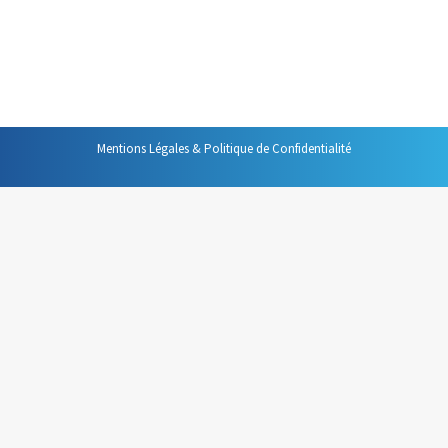
me paraît indispensable de se demander si cet outil est
toujours l’outil le plus adapté. C’est pourquoi je vous
propose cette…
Mentions Légales & Politique de Confidentialité