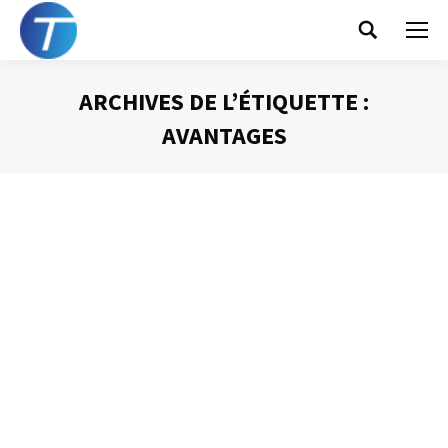
Search:
ARCHIVES DE L’ÉTIQUETTE :
AVANTAGES
Vous êtes ici :
Les avantages du mail
Gestion des mails
Par
Philippe Helmstetter
22 mai 2012
Le message électronique a pris une telle place dans
notre quotidien tant professionnel que personnel, qu’il
serait très difficile de s’en passer aujourd’hui. Néanmoins,
face à l’inflation du nombre de courriels en circulation, il