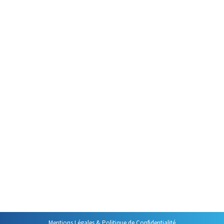
Gestion du temps
Par
Philippe Helmstetter
7 mai 2015
Le métier de formateur procure
des moments très joyeux ! En
particulier, le fait de travailler en
accompagnement individuel est
source d’instants délicieux.
Parmi ceux-ci, il en est un dont je
ne me lasse pas même s’il
devient rare : c’est quand, au
fond d’un tiroir oublié ou dans le
coin le plus obscur d’une armoire
de…
Mentions Légales & Politique de Confidentialité