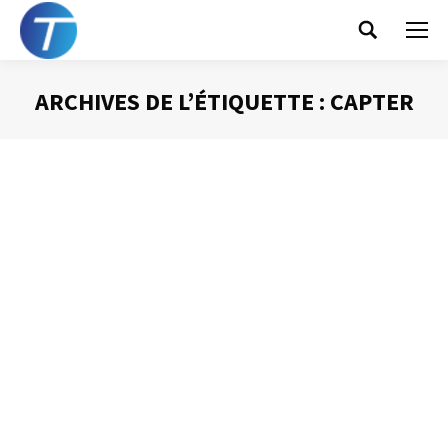
Search:
ARCHIVES DE L’ÉTIQUETTE :
CAPTER
Vous êtes ici :
Les accroches
Prise de Parole
Par
Philippe Helmstetter
24 octobre 2016
Bien débuter une intervention orale n’est pas toujours
facile. Il faut, en quelques instants, capter l’attention de
son auditoire, introduire le sujet et, d’ores et déjà,
convaincre tout en installant sa crédibilité et son
expertise. L’adage qui dit « on n’a qu’une occasion de