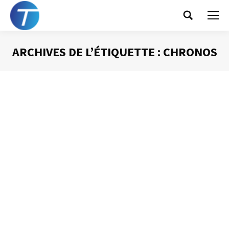
Search:
ARCHIVES DE L’ÉTIQUETTE :
CHRONOS
Vous êtes ici :
Un plan de journée se fait par écrit
Gestion du temps
Par
Philippe Helmstetter
2 avril 2013
J’ai déjà parlé dans ce blog de l’importance que j’attache
à cet outil d’organisation qu’est le plan de journée.
Véritable GPS de ma journée, je vous l’ai aussi présenté
comme l’outil budgétaire de mon temps.