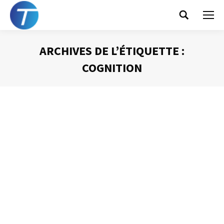
Search:
ARCHIVES DE L’ÉTIQUETTE :
COGNITION
Vous êtes ici :
La diapositive « idéale »
Présentation Powerpoint
Par
Philippe Helmstetter
3 mars 2014
Si PowerPoint est devenu l’outil quasiment
incontournable d’une prise de parole en public en
entreprise aujourd’hui, faire un diaporama efficace est
difficile. De nombreux pièges guettent le futur orateur.