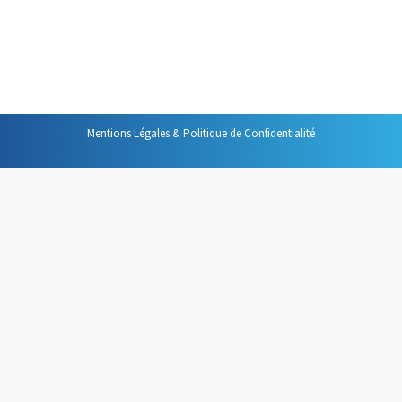
Alors, dans le but de vous aider, voici quelques conseils
simples pour réaliser ce que j’appelle la diapositive
« idéale ». Vous le verrez, ça n’est pas difficile.…
Mentions Légales & Politique de Confidentialité