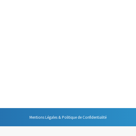
ile. Il faut, en quelques instants, capter l’attention de son auditoire, in
it « on n’a qu’une occasion de faire une bonne première impression » trouv
 à l’heure !
13
e ! Voilà une idée préconçue que je rencontre bien souvent. C’est même
le d’une réunion. « Comment ? Intégrer la durée d’une réunion à une organ
Mentions Légales & Politique de Confidentialité