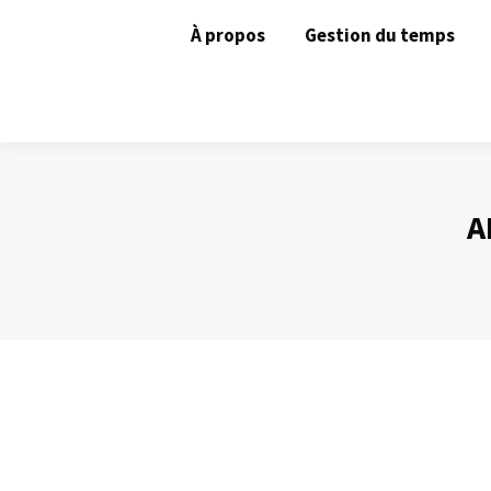
À propos
Gestion du temps
A
Les accroches
Prise de Parole
Par
Philippe Helmstetter
24 octobre 2016