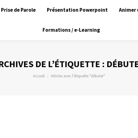
Prise de Parole
Présentation Powerpoint
Animer 
Formations / e-Learning
RCHIVES DE L’ÉTIQUETTE :
DÉBUT
Vous êtes ici :
Accueil
Articles avec l’étiquette "débuter"