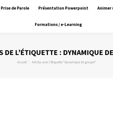
Prise de Parole
Présentation Powerpoint
Animer 
Formations / e-Learning
 DE L’ÉTIQUETTE :
DYNAMIQUE D
Vous êtes ici :
Accueil
Articles avec l’étiquette "dynamique de groupe"
14