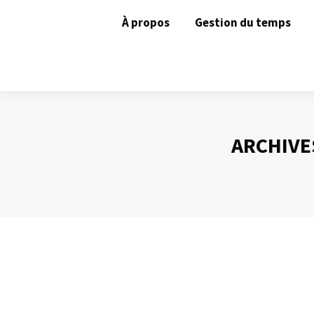
À propos
Gestion du temps
ARCHIVES
Contrôler un « je sais tout »
Animer une réunion
Par
Philippe Helmstetter
24 novembre 20