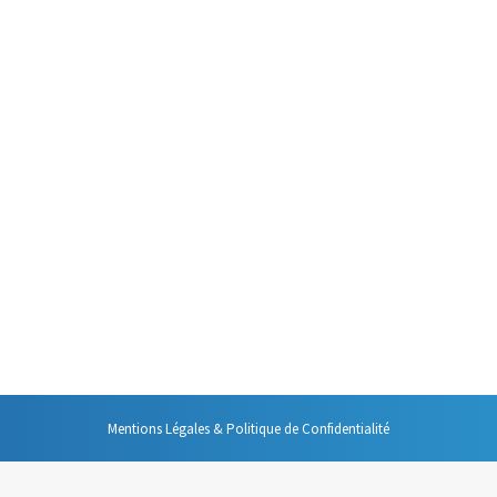
age désagréable, le « Je sais tout ». Au courant de tout, ayant un avis
il risque de faire taire les autres participants, mais aussi, si vous n’y
ble des réunions bien préparées commencent par un rituel incontournabl
 pas forcément celles que l’on croit.
Mentions Légales & Politique de Confidentialité