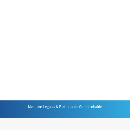
Présentation Powerpoint
Par
Philippe Helmstetter
6 novembre 2015
Créer des diaporamas efficaces
peut vous aider à réussir des
interventions orales. Voici dix
règles qui vous aideront à faire
de diaporamas des outils
percutants, « vendeurs ». Ils
seront de vrais renforts à vos
interventions.
Mentions Légales & Politique de Confidentialité