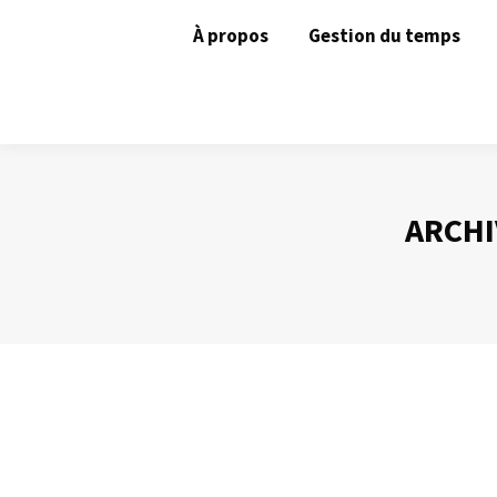
À propos
Gestion du temps
ARCHI
La loi de Parkinson
Gestion du temps
Par
Philippe Helmstetter
3 décembre 2012