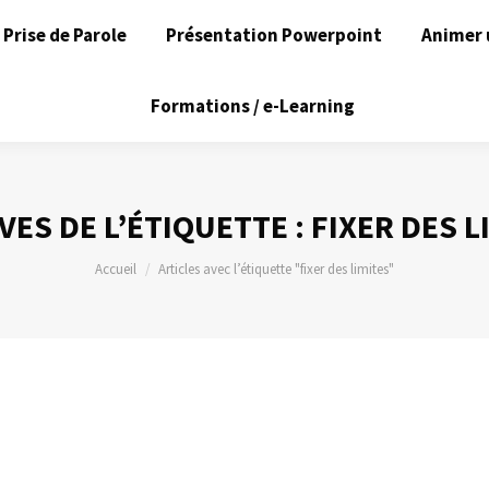
Prise de Parole
Présentation Powerpoint
Animer 
Formations / e-Learning
VES DE L’ÉTIQUETTE :
FIXER DES L
Vous êtes ici :
Accueil
Articles avec l’étiquette "fixer des limites"