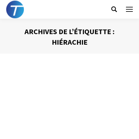
Search:
ARCHIVES DE L’ÉTIQUETTE :
HIÉRACHIE
Vous êtes ici :
Interruptions : gardez le contrôle
Gestion du temps
Par
Philippe Helmstetter
3 novembre 2012
Être efficace ce n’est pas s’agiter en permanence, réagir
plutôt qu’agir au risque de perdre de vue ses objectifs et
ses priorités. Pour reprendre le contrôle de notre
organisation, pour revenir à une gestion de son temps