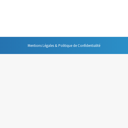
e doctorat en sociologie de Thierry Venin « Techniques de l’Information 
. Dans ce travail dont je ne peux que vous conseiller la lecture, une ph
Mentions Légales & Politique de Confidentialité