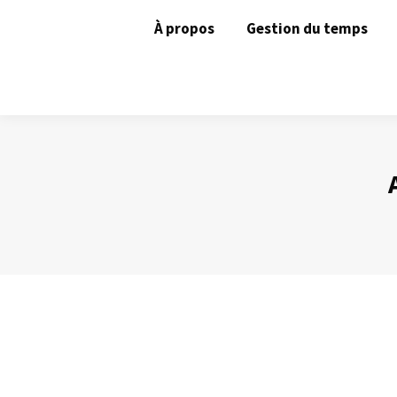
À propos
Gestion du temps
Comme des enfants…
Gestion du temps
Par
Philippe Helmstetter
15 mars 2016