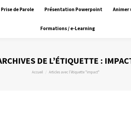
Prise de Parole
Présentation Powerpoint
Animer 
Formations / e-Learning
ARCHIVES DE L’ÉTIQUETTE :
IMPAC
Vous êtes ici :
Accueil
Articles avec l’étiquette "impact"