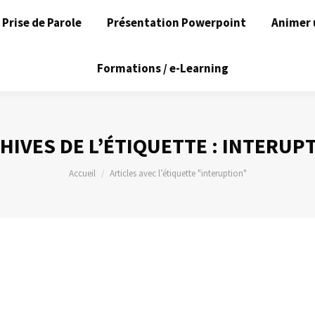
Prise de Parole
Présentation Powerpoint
Animer 
Formations / e-Learning
HIVES DE L’ÉTIQUETTE :
INTERUP
Vous êtes ici :
Accueil
Articles avec l’étiquette "interuption"