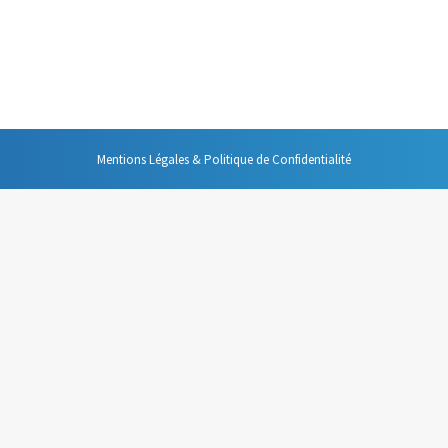
gestion efficace de son temps. Après toutes ces années, j’ai développé, 
en ? Difficile à dire de manière certaine. Mais on j’ai fait un travail d’
Mentions Légales & Politique de Confidentialité