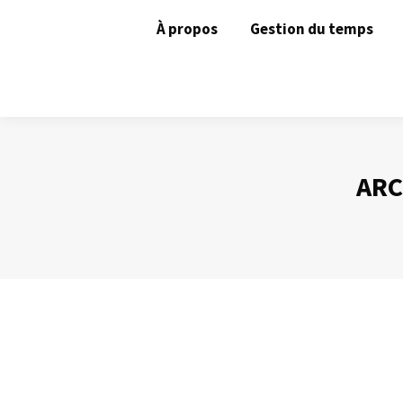
À propos
Gestion du temps
ARC
Gagner un jour par semaine !
Gestion du temps
Par
Philippe Helmstetter
22 avril 2014