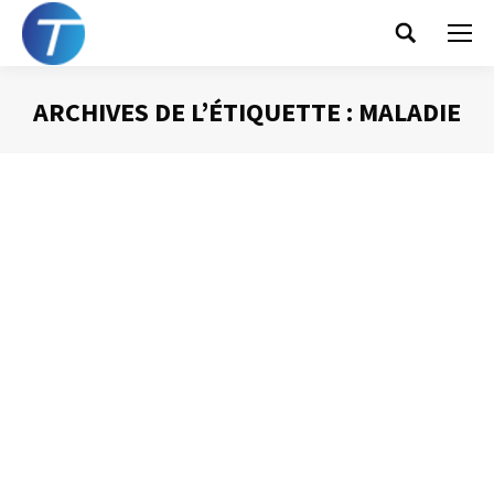
Search:
ARCHIVES DE L’ÉTIQUETTE :
MALADIE
Vous êtes ici :
Le thermomètre n’est pas la maladie !
Gestion du temps
Par
Philippe Helmstetter
5 décembre 2014
Les principes d’organisation que je préconise, s’appuient,
vous le savez, sur une importante utilisation de l’agenda.
L’une des conséquences que les participants à mes
formations soulèvent, à juste titre, est qu’ils deviennent
difficiles à mobiliser pour des réunions. En effet, si vous