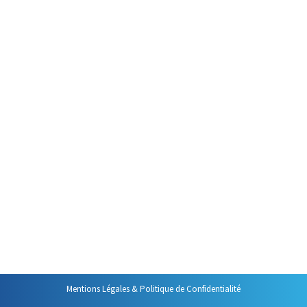
Gérer ses contacts ne présente
pas de difficulté majeure et est
particulièrement pratique avec
Outlook. Seules deux
précautions sont à prendre.
Mais, avant de vous les
présenter, n’oubliez pas que le
simple « glisser-lâcher » d’un mail
permet de créer un nouveau
contact. Une fois ce contact
créé, faîtes glisser dans les
bonnes zones les informations
de…
Mentions Légales & Politique de Confidentialité