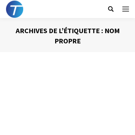
Search:
ARCHIVES DE L’ÉTIQUETTE :
NOM
PROPRE
Vous êtes ici :
Gérer ses contacts
avec Outlook
Gestion du temps
Par
Philippe Helmstetter
14 mai 2012