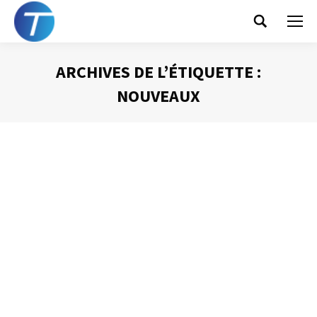
Search:
ARCHIVES DE L’ÉTIQUETTE :
NOUVEAUX
Vous êtes ici :
Comme des enfants…
Gestion du temps
Par
Philippe Helmstetter
15 mars 2016
J’ai déjà eu dans ce blog l’occasion de citer la thèse de
doctorat en sociologie de Thierry Venin « Techniques de
l’Information et de la Communication et risques
psychosociaux sur le poste de travail tertiaire » soutenue