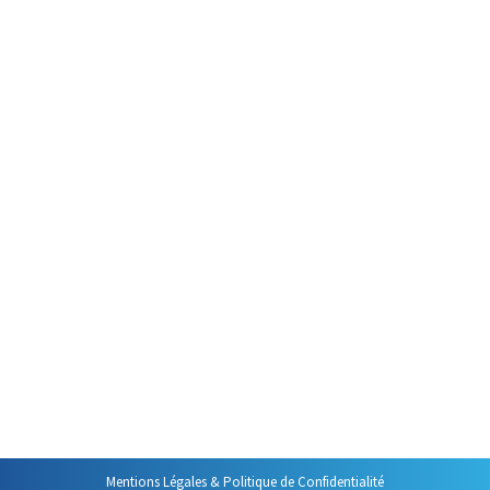
photographies. Croyez-moi : la photo c’est…
A quoi servent les présentations ?
Animer une réunion
Par
Philippe Helmstetter
9 juillet 2013
Toutes les bonnes formations et une partie non
négligeable des réunions bien préparées commencent
par un rituel incontournable : les présentations. Ce
passage obligé de la formation et de la réunion a des
fonctions bien précises, pas forcément celles que l’on
croit.
Mentions Légales & Politique de Confidentialité