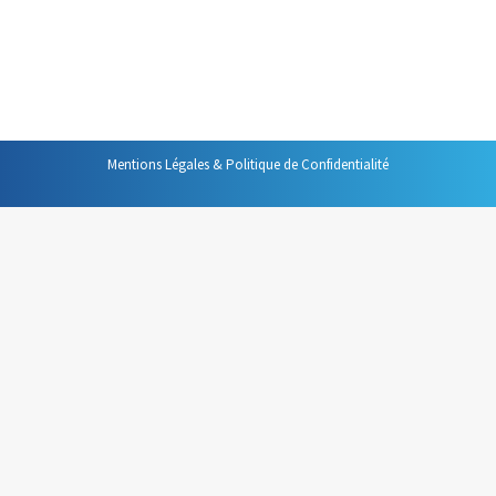
souviens bien, qui était dotée d’un charisme incroyable.
Convaincue et extraordinairement convaincante, elle
faisait partie de ces gens qui, lorsque vous les croisez,…
Mentions Légales & Politique de Confidentialité