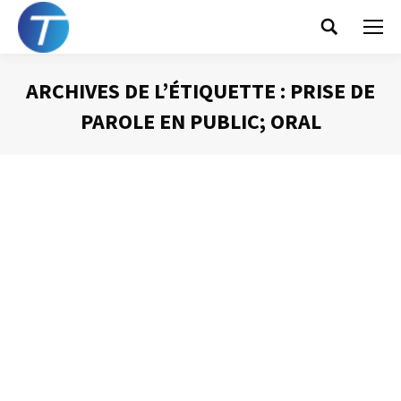
Search:
ARCHIVES DE L’ÉTIQUETTE :
PRISE DE
PAROLE EN PUBLIC; ORAL
Vous êtes ici :
L’attitude détermine l’altitude
Prise de Parole
Par
Philippe Helmstetter
6 novembre 2017
Il y a quelques années je faisais partie d’une organisation,
la Jeune Chambre Economique Française et donc de
Junior Chamber International, dont la Présidente
mondiale était une femme, néo-zélandaise si je me