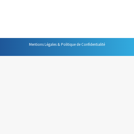
convaincant, plus efficaces dans votre vie
professionnelle. Voici une sélection de ceux qui me
paraissent les plus intéressants. Ils…
Mentions Légales & Politique de Confidentialité