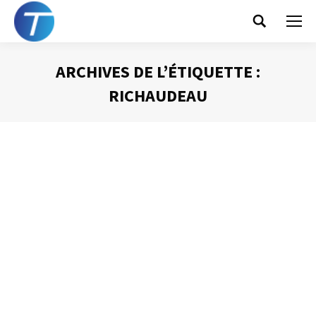
Search:
ARCHIVES DE L’ÉTIQUETTE :
RICHAUDEAU
Vous êtes ici :
Une brève bibliographie de l’efficacité
Gestion du temps
Par
Philippe Helmstetter
25 novembre 2012
Les fêtes de fin d’années approchent. C’est la période
des cadeaux et des bonnes résolutions. Pourquoi ne pas
conjuguer les deux et offrir ou se faire offrir des livres qui
vous permettront d’être plus performant, plus