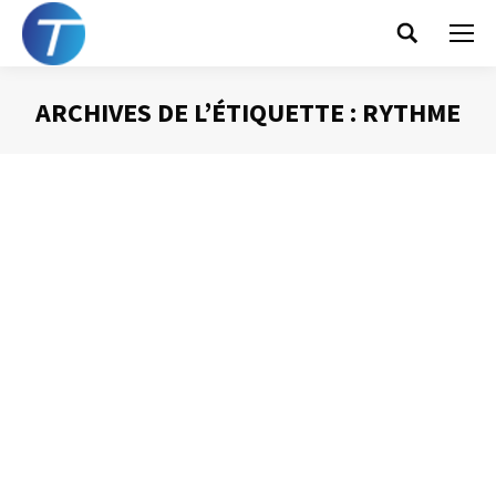
Search:
ARCHIVES DE L’ÉTIQUETTE :
RYTHME
Vous êtes ici :
Le silence : un allié
Prise de Parole
Par
Philippe Helmstetter
17 mai 2013
S’il est un défaut contre lequel je vous encourage à
lutter lors de vos interventions publiques, et c’est bien
de parler sans arrêt. La peur du « blanc », du silence,
amènent trop souvent à faire d’une intervention orale un
moment d’ennui. Or, le silence est véritablement l’allié de