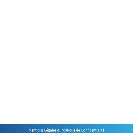
Par
Philippe Helmstetter
17 décembre 2016
La fin de l’année nous trouve
souvent épuisés, tant
physiquement que moralement.
Trop de travail, trop
d’investissement divers, pas
assez de temps pour soi, pour la
famille, tout cela semble parfois
bien difficile à maîtriser. D’où
vient cette fatigue, cette
lassitude, voire ce ras le bol ? Il
n’est pas facile de le savoir.
Mentions Légales & Politique de Confidentialité