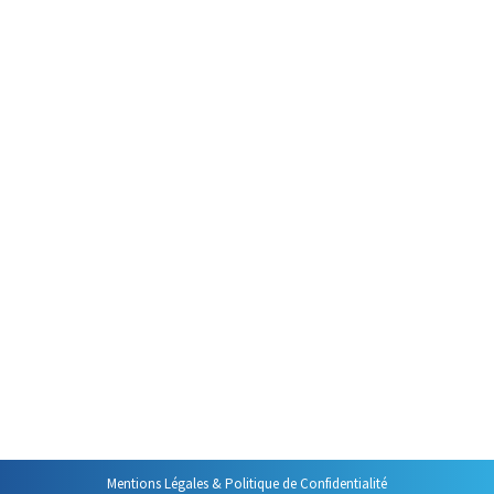
Par
Philippe Helmstetter
17 décembre 2016
La fin de l’année nous trouve
souvent épuisés, tant
physiquement que moralement.
Trop de travail, trop
d’investissement divers, pas
assez de temps pour soi, pour la
famille, tout cela semble parfois
bien difficile à maîtriser. D’où
vient cette fatigue, cette
lassitude, voire ce ras le bol ? Il
n’est pas facile de le savoir.
Mentions Légales & Politique de Confidentialité