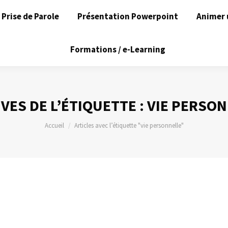
Prise de Parole
Présentation Powerpoint
Animer 
Formations / e-Learning
VES DE L’ÉTIQUETTE :
VIE PERSON
Vous êtes ici :
Accueil
Articles avec l’étiquette "vie personnelle"