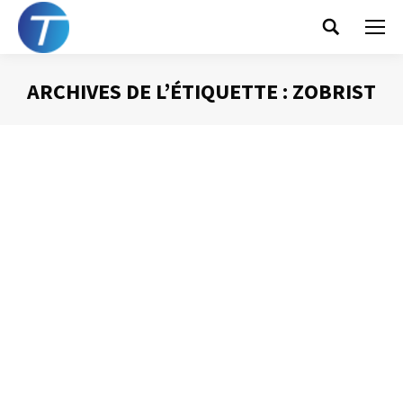
Search:
ARCHIVES DE L’ÉTIQUETTE :
ZOBRIST
Vous êtes ici :
Une brève bibliographie de l’efficacité
Gestion du temps
Par
Philippe Helmstetter
25 novembre 2012
Les fêtes de fin d’années approchent. C’est la période
des cadeaux et des bonnes résolutions. Pourquoi ne pas
conjuguer les deux et offrir ou se faire offrir des livres qui
vous permettront d’être plus performant, plus
convaincant, plus efficaces dans votre vie