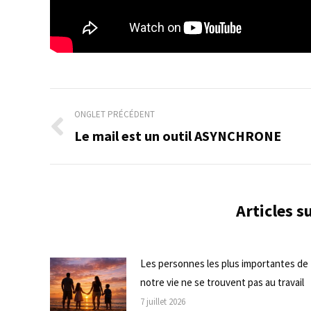
Navigation
ONGLET PRÉCÉDENT
de
Le mail est un outil ASYNCHRONE
Onglet
précédent
commentaire
Articles 
Les personnes les plus importantes de
notre vie ne se trouvent pas au travail
7 juillet 2026