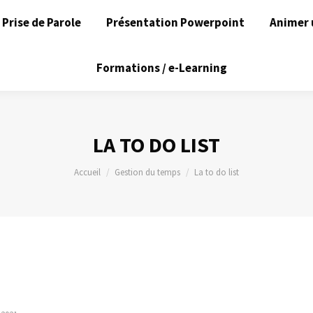
Prise de Parole
Présentation Powerpoint
Animer 
Formations / e-Learning
LA TO DO LIST
Vous êtes ici :
Accueil
Gestion du temps
La to do list