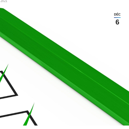
 2021
DÉC
6