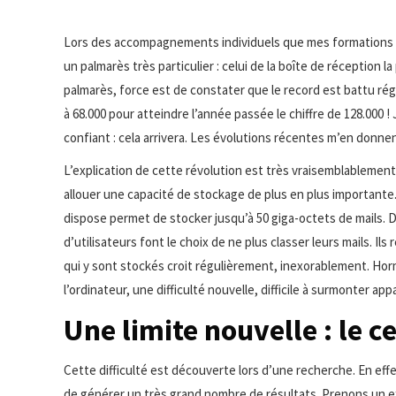
Lors des accompagnements individuels que mes formations m’
un palmarès très particulier : celui de la boîte de réception l
palmarès, force est de constater que le record est battu réguli
à 68.000 pour atteindre l’année passée le chiffre de 128.000 !
confiant : cela arrivera. Les évolutions récentes m’en donnen
L’explication de cette révolution est très vraisemblablemen
allouer une capacité de stockage de plus en plus importante.
dispose permet de stocker jusqu’à 50 giga-octets de mails. Du
d’utilisateurs font le choix de ne plus classer leurs mails. 
qui y sont stockés croit régulièrement, inexorablement. Hor
l’ordinateur, une difficulté nouvelle, difficile à surmonter appa
Une limite nouvelle : le 
Cette difficulté est découverte lors d’une recherche. En ef
de générer un très grand nombre de résultats. Prenons un e