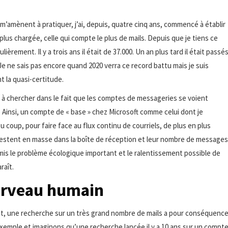
amènent à pratiquer, j’ai, depuis, quatre cinq ans, commencé à établir
a plus chargée, celle qui compte le plus de mails. Depuis que je tiens ce
èrement. Il y a trois ans il était de 37.000. Un an plus tard il était passé
 Je ne sais pas encore quand 2020 verra ce record battu mais je suis
t la quasi-certitude.
t à chercher dans le fait que les comptes de messageries se voient
 Ainsi, un compte de « base » chez Microsoft comme celui dont je
 coup, pour faire face au flux continu de courriels, de plus en plus
Ils restent en masse dans la boîte de réception et leur nombre de messages
mis le problème écologique important et le ralentissement possible de
raît.
cerveau humain
fet, une recherche sur un très grand nombre de mails a pour conséquenc
xemple et imaginons qu’une recherche lancée il y a 10 ans sur un compt