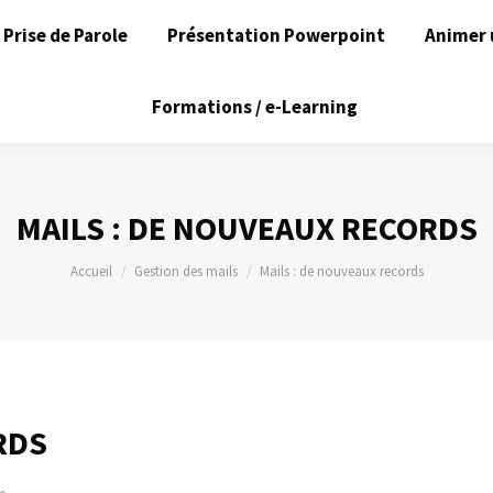
Prise de Parole
Présentation Powerpoint
Animer 
Formations / e-Learning
MAILS : DE NOUVEAUX RECORDS
Vous êtes ici :
Accueil
Gestion des mails
Mails : de nouveaux records
RDS