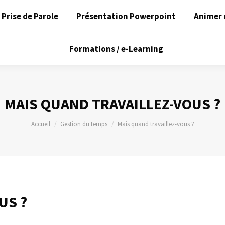
Prise de Parole
Présentation Powerpoint
Animer 
Formations / e-Learning
MAIS QUAND TRAVAILLEZ-VOUS ?
Vous êtes ici :
Accueil
Gestion du temps
Mais quand travaillez-vous ?
US ?