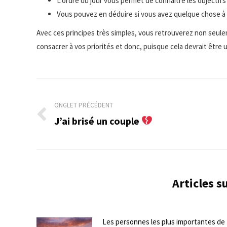
L’ordre du jour vous permet de connaître les objectifs 
Vous pouvez en déduire si vous avez quelque chose à 
Avec ces principes très simples, vous retrouverez non seule
consacrer à vos priorités et donc, puisque cela devrait être
Navigation
de
ONGLET PRÉCÉDENT
J’ai brisé un couple
Onglet
commentaire
précédent
Articles 
Les personnes les plus importantes de