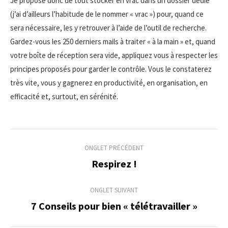
Je propose donc de tout stocker en vrac dans un dossier dédié
(j’ai d’ailleurs l’habitude de le nommer « vrac ») pour, quand ce
sera nécessaire, les y retrouver à l’aide de l’outil de recherche.
Gardez-vous les 250 derniers mails à traiter « à la main » et, quand
votre boîte de réception sera vide, appliquez vous à respecter les
principes proposés pour garder le contrôle. Vous le constaterez
très vite, vous y gagnerez en productivité, en organisation, en
efficacité et, surtout, en sérénité.
Navigation
ONGLET PRÉCÉDENT
de
Respirez !
Onglet
précédent
commentaire
ONGLET SUIVANT
7 Conseils pour bien « télétravailler »
Onglet
suivant