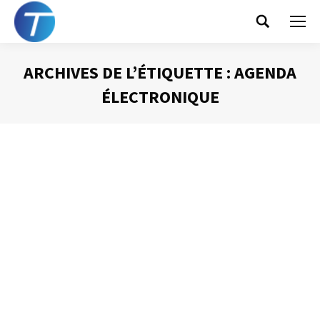
Search:
ARCHIVES DE L’ÉTIQUETTE :
AGENDA
ÉLECTRONIQUE
Vous êtes ici :
Agenda : quel outil choisir ?
Gestion du temps
Par
Philippe Helmstetter
3 avril 2012
Dans un article précédent, je vous ai indiqué que l’agenda
était l’outil indispensable à la mise en place d’une
organisation efficace. J’aimerais à présent vous faire
partager quelques réflexions quant au choix de l’outil