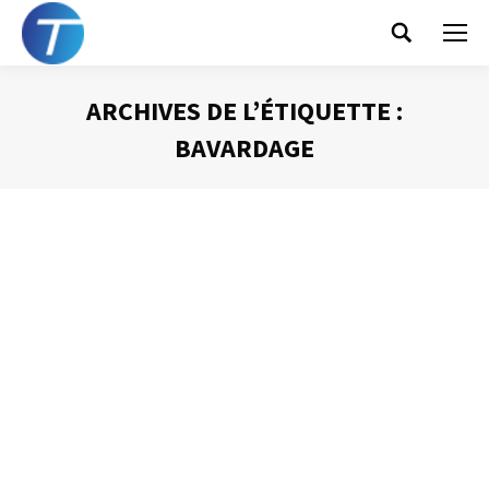
Search:
ARCHIVES DE L’ÉTIQUETTE :
BAVARDAGE
Vous êtes ici :
Gérer les bavardages
Prise de Parole
Par
Philippe Helmstetter
12 novembre 2013
Je ne reprends pas ici un sujet que j’ai déjà abordé dans
ces pages, la gestion des bavards, qui s’intéressait aux
participants intervenant à tout bout de champ. J’aimerais
vous donner des trucs pratiques et efficaces pour