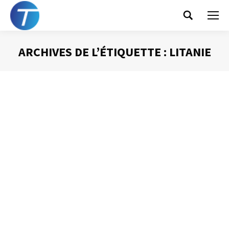
Search:
ARCHIVES DE L’ÉTIQUETTE :
LITANIE
Vous êtes ici :
Cinq questions pour gagner du temps
Gestion du temps
Par
Philippe Helmstetter
16 septembre 2013
Travailler en TTC (Je Touche, je Traite, je Classe) est un
des secrets de la gestion du temps efficace. En résumé,
(mais vous retrouverez tout cela dans un article déjà paru
dans ce blog) il s’agit de prendre immédiatement une
décision lorsque l’on touche un nouveau document