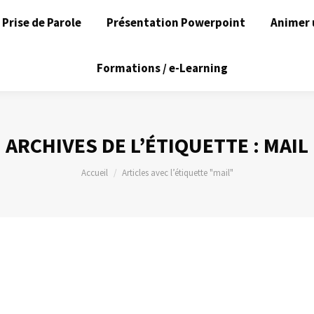
Prise de Parole
Présentation Powerpoint
Animer 
Formations / e-Learning
ARCHIVES DE L’ÉTIQUETTE :
MAIL
Vous êtes ici :
Accueil
Articles avec l’étiquette "mail"