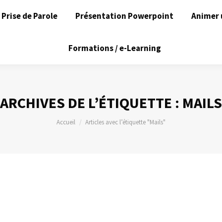
Prise de Parole
Présentation Powerpoint
Animer 
Formations / e-Learning
ARCHIVES DE L’ÉTIQUETTE :
MAILS
Vous êtes ici :
Accueil
Articles avec l’étiquette "Mails"