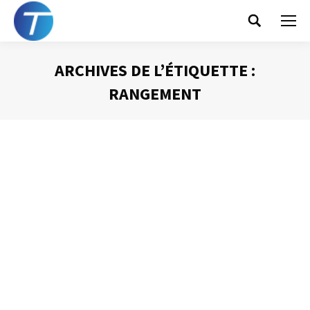
Search:
ARCHIVES DE L’ÉTIQUETTE :
RANGEMENT
Vous êtes ici :
Gagner un jour par semaine !
Gestion du temps
Par
Philippe Helmstetter
22 avril 2014
Voilà donc quinze ans que je m’intéresse au thème de la
gestion efficace de son temps. Après toutes ces années,
j’ai développé, amélioré et perfectionné un approche qui,
si elle reste à compléter, propose des gains de temps