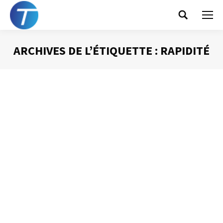
Search:
ARCHIVES DE L’ÉTIQUETTE :
RAPIDITÉ
Vous êtes ici :
Les avantages du mail
Gestion des mails
Par
Philippe Helmstetter
22 mai 2012
Le message électronique a pris une telle place dans
notre quotidien tant professionnel que personnel, qu’il
serait très difficile de s’en passer aujourd’hui. Néanmoins,
face à l’inflation du nombre de courriels en circulation, il
me paraît indispensable de se demander si cet outil est