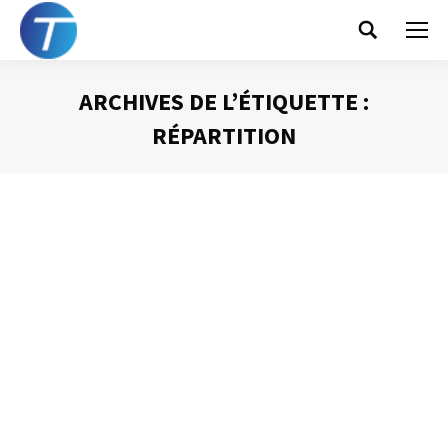
Search:
ARCHIVES DE L’ÉTIQUETTE :
RÉPARTITION
Vous êtes ici :
La loi de Pareto
Gestion du temps
Par
Philippe Helmstetter
22 janvier 2013
À la fin du XIXème siècle le philosophe et économiste
italien Vilfredo Pareto constata que la richesse de six
pays (France, Italie, Prusse, Angleterre, Suisse et Russie)
obéissait à la même répartition statistique : les 20 % des