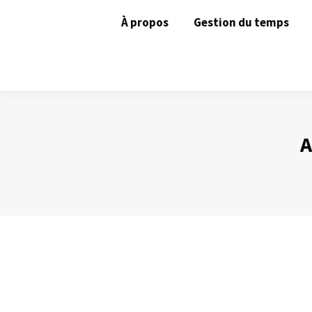
À propos
Gestion du temps
A
Le silence : un allié
Prise de Parole
Par
Philippe Helmstetter
17 mai 2013