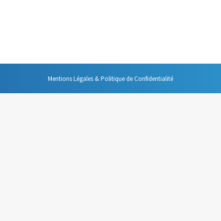
er lors de vos interventions publiques, et c’est bien de parler sans arrêt
ilence est véritablement l’allié de celui de celle qui doit prendre la paro
Mentions Légales & Politique de Confidentialité