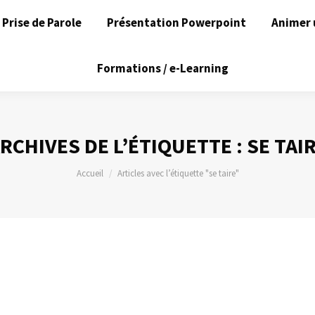
Prise de Parole
Présentation Powerpoint
Animer 
Formations / e-Learning
RCHIVES DE L’ÉTIQUETTE :
SE TAI
Vous êtes ici :
Accueil
Articles avec l’étiquette "se taire"