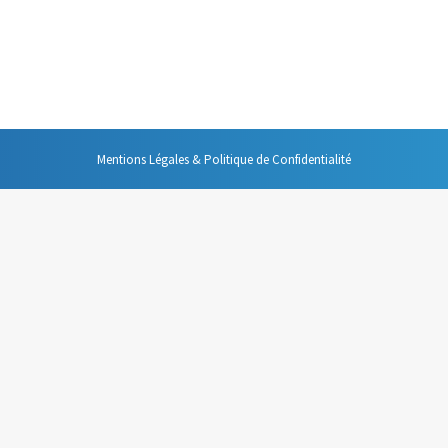
er lors de vos interventions publiques, et c’est bien de parler sans arrêt
ilence est véritablement l’allié de celui de celle qui doit prendre la paro
Mentions Légales & Politique de Confidentialité