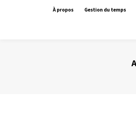
À propos
Gestion du temps
A
Le silence : un allié
Prise de Parole
Par
Philippe Helmstetter
17 mai 2013