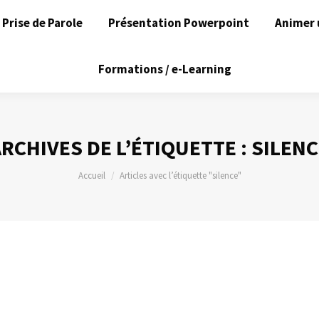
Prise de Parole
Présentation Powerpoint
Animer 
Formations / e-Learning
RCHIVES DE L’ÉTIQUETTE :
SILENC
Vous êtes ici :
Accueil
Articles avec l’étiquette "silence"