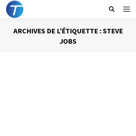
Search:
ARCHIVES DE L’ÉTIQUETTE :
STEVE
JOBS
Vous êtes ici :
Une brève bibliographie de l’efficacité
Gestion du temps
Par
Philippe Helmstetter
25 novembre 2012
Les fêtes de fin d’années approchent. C’est la période
des cadeaux et des bonnes résolutions. Pourquoi ne pas
conjuguer les deux et offrir ou se faire offrir des livres qui
vous permettront d’être plus performant, plus