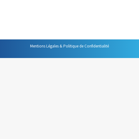
convaincant, plus efficaces dans votre vie
professionnelle. Voici une sélection de ceux qui me
paraissent les plus intéressants. Ils…
Mentions Légales & Politique de Confidentialité