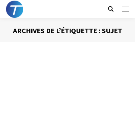
Search:
ARCHIVES DE L’ÉTIQUETTE :
SUJET
Vous êtes ici :
Un mail par sujet un sujet par mail
Gestion des mails
Par
Philippe Helmstetter
16 juillet 2012
Les mails « fourre-tout » posent de réels problèmes.
Dans un premier, le rédacteur cherche à se faciliter la vie :
un seul message pour traiter de différentes questions.
Cela évite de créer plusieurs messages, le dossier
« éléments envoyés » ne voit pas le nombre de ses ligne