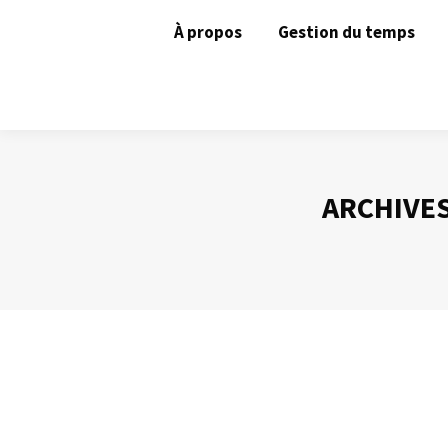
À propos
Gestion du temps
ARCHIVES
Quels mails conserver ?(1)
Gestion des mails
Par
Philippe Helmstetter
23 avril 2012