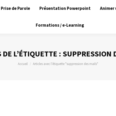
Prise de Parole
Présentation Powerpoint
Animer 
Formations / e-Learning
 DE L’ÉTIQUETTE :
SUPPRESSION D
Vous êtes ici :
Accueil
Articles avec l’étiquette "suppression des mails"