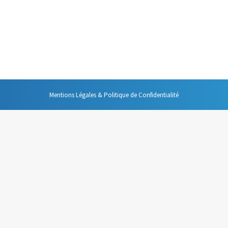
pos de la gestion de la messagerie tourne autour de quels messages co
haines semaines je vous proposerai plusieurs post qui, je l’espère, vous 
Mentions Légales & Politique de Confidentialité