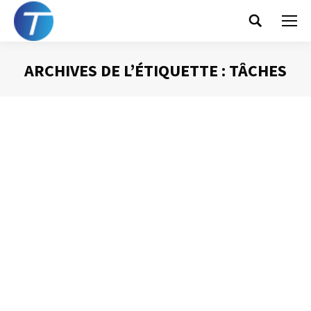
Search:
ARCHIVES DE L’ÉTIQUETTE :
TÂCHES
Vous êtes ici :
Une « Pensine »
électronique
Gestion du temps
Par
Philippe Helmstetter
16 janvier 2017