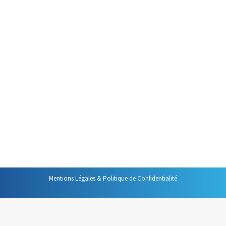
Par
Philippe Helmstetter
10 septembre 2015
Si je pouvais revivre ma vie,
j’essaierais de commettre
davantage d’erreurs. J’essaierais
d’être moins parfait. Je serais
plus insouciant, plus fous que je
ne l’étais. En fait, je ne prendrais
plus guère les choses au
sérieux.
Mentions Légales & Politique de Confidentialité