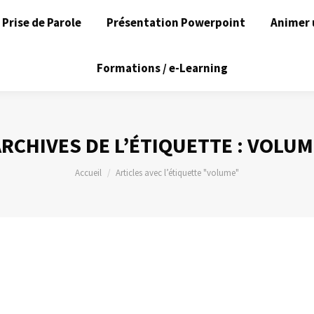
Prise de Parole
Présentation Powerpoint
Animer 
Formations / e-Learning
RCHIVES DE L’ÉTIQUETTE :
VOLUM
Vous êtes ici :
Accueil
Articles avec l’étiquette "volume"